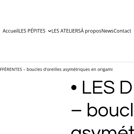
Accueil
LES PÉPITES
LES ATELIERS
À propos
News
Contact
IFFÉRENTES – boucles d'oreilles asymétriques en origami
• LES 
– boucl
asymét