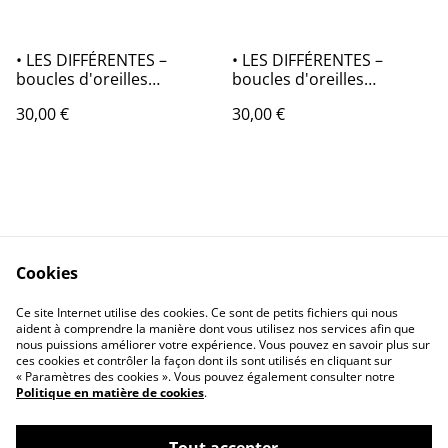
• LES DIFFÉRENTES –
• LES DIFFÉRENTES –
boucles d'oreilles
boucles d'oreilles
asymétriques en origami
asymétriques en origami
30,00 €
30,00 €
Cookies
Contactez-nous
Conditions
Ce site Internet utilise des cookies. Ce sont de petits fichiers qui nous
Politique de
Politique de cookies
aident à comprendre la manière dont vous utilisez nos services afin que
confidentialité
nous puissions améliorer votre expérience. Vous pouvez en savoir plus sur
ces cookies et contrôler la façon dont ils sont utilisés en cliquant sur
« Paramètres des cookies ». Vous pouvez également consulter notre
Politique en matière de cookies
.