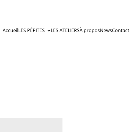
Accueil
LES PÉPITES
LES ATELIERS
À propos
News
Contact