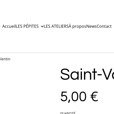
Accueil
LES PÉPITES
LES ATELIERS
À propos
News
Contact
alentin
Saint-V
5,00 €
QUANTITÉ